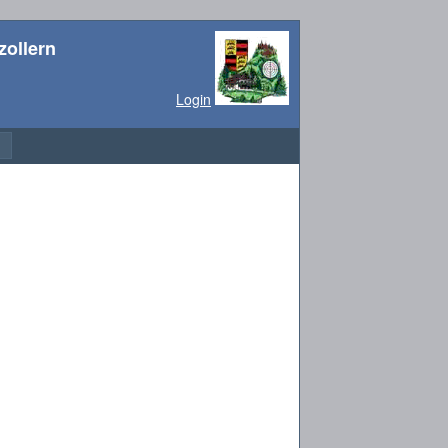
ollern
Login