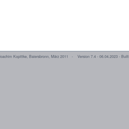
 Joachim Kopittke, Baiersbronn, März 2011 - Version 7.4 - 06.04.2023 - Built