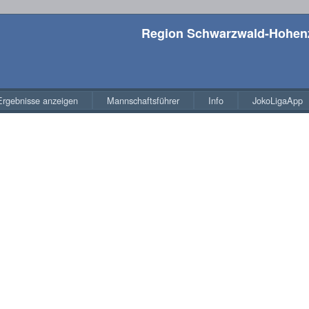
Region Schwarzwald-Hohenz
Ergebnisse anzeigen
Mannschaftsführer
Info
JokoLigaApp