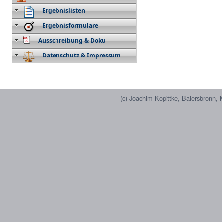
Ergebnislisten
Ergebnisformulare
Ausschreibung & Doku
Datenschutz & Impressum
(c) Joachim Kopittke, Baiersbronn,